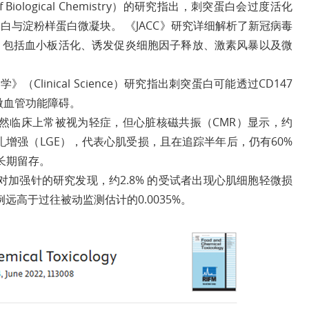
 Biological Chemistry）的研究指出，刺突蛋白会过度活化
与淀粉样蛋白微凝块。 《JACC》研究详细解析了新冠病毒
，包括血小板活化、诱发促炎细胞因子释放、激素风暴以及微
》（Clinical Science）研究指出刺突蛋白可能透过CD147
脏微血管功能障碍。
然临床上常被视为轻症，但心脏核磁共振（CMR）显示，约
釓增强（LGE），代表心肌受损，且在追踪半年后，仍有60%
长期留存。
对加强针的研究发现，约2.8% 的受试者出现心肌细胞轻微损
高于过往被动监测估计的0.0035%。