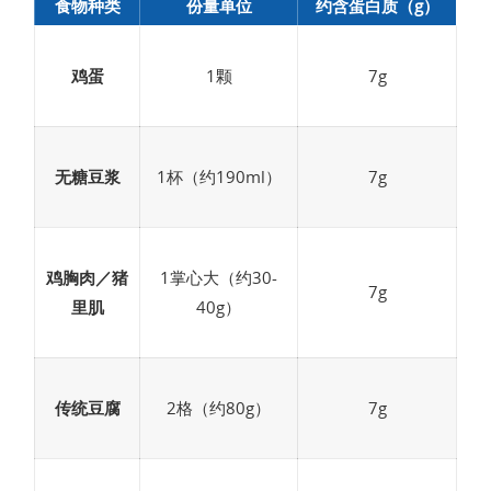
食物种类
份量单位
约含蛋白质（g）
鸡蛋
1颗
7g
无糖豆浆
1杯（约190ml）
7g
鸡胸肉／猪
1掌心大（约30-
7g
里肌
40g）
传统豆腐
2格（约80g）
7g