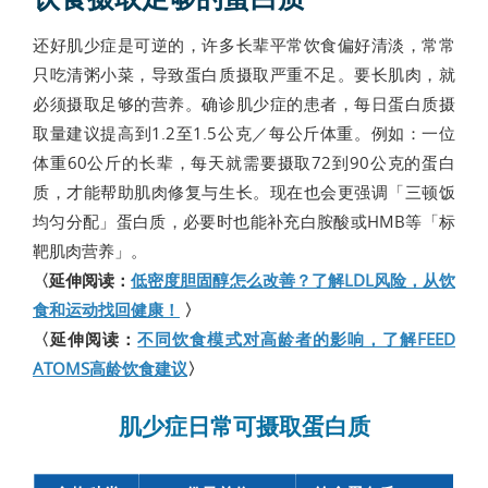
还好肌少症是可逆的，许多长辈平常饮食偏好清淡，常常
只吃清粥小菜，导致蛋白质摄取严重不足。要长肌肉，就
必须摄取足够的营养。确诊肌少症的患者，每日蛋白质摄
取量建议提高到1.2至1.5公克／每公斤体重。例如：一位
体重60公斤的长辈，每天就需要摄取72到90公克的蛋白
质，才能帮助肌肉修复与生长。现在也会更强调「三顿饭
均匀分配」蛋白质，必要时也能补充白胺酸或HMB等「标
靶肌肉营养」。
〈延伸阅读：
低密度胆固醇怎么改善？了解LDL风险，从饮
食和运动找回健康！
〉
〈延伸阅读：
不同饮食模式对高龄者的影响，了解FEED
ATOMS高龄饮食建议
〉
肌少症日常可摄取蛋白质