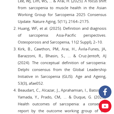
Lee, WJ, Lim, WS, ... & Arai, H. (2025). A focus shift
from sarcopenia to muscle health in the Asian
Working Group for Sarcopenia 2025 Consensus
Update. Nature Aging, 5(11), 2164–2175.
Huang, WF, et al. (2025). Definition and diagnosis
of sarcopenia: Asia-Pacific perspectives.
Osteoporosis and Sarcopenia, 11(2 Suppl), 2–10.
Kirk, B., Cawthon, PM, Arai, H., Ávila-Funes, JA,
Barazzoni, R., Bhasin, S., ... & Cruz-Jentoft, AJ
(2024). The conceptual definition of sarcopenia:
Delphi consensus from the Global Leadership
Initiative in Sarcopenia (GLIS). Age and Ageing,
53(3), afae052.
Beaudart, C., Alcazar, J., Aprahamian, I., Batsis, JA,
Yamada, Y., Prado, CM, ... & Duque, G. (2025).
Health outcomes of sarcopenia: a consensus
report by the outcome working group of the