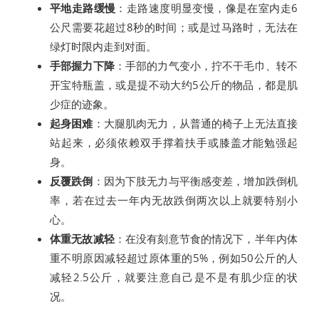
平地走路缓慢
：走路速度明显变慢，像是在室内走6
公尺需要花超过8秒的时间；或是过马路时，无法在
绿灯时限内走到对面。
手部握力下降
：手部的力气变小，拧不干毛巾、转不
开宝特瓶盖，或是提不动大约5公斤的物品，都是肌
少症的迹象。
起身困难
：大腿肌肉无力，从普通的椅子上无法直接
站起来，必须依赖双手撑着扶手或膝盖才能勉强起
身。
反覆跌倒
：因为下肢无力与平衡感变差，增加跌倒机
率，若在过去一年内无故跌倒两次以上就要特别小
心。
体重无故减轻
：在没有刻意节食的情况下，半年内体
重不明原因减轻超过原体重的5%，例如50公斤的人
减轻2.5公斤，就要注意自己是不是有肌少症的状
况。