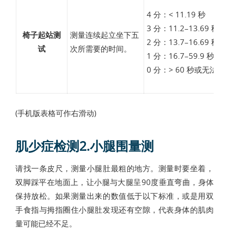
4 分：< 11.19 秒
3 分：11.2–13.69 秒
椅子起站测
测量连续起立坐下五
2 分：13.7–16.69 秒
试
次所需要的时间。
1 分：16.7–59.9 秒
0 分：> 60 秒或无法完
(手机版表格可作右滑动)
肌少症检测2.小腿围量测
请找一条皮尺，测量小腿肚最粗的地方。测量时要坐着，
双脚踩平在地面上，让小腿与大腿呈90度垂直弯曲，身体
保持放松。如果测量出来的数值低于以下标准，或是用双
手食指与拇指圈住小腿肚发现还有空隙，代表身体的肌肉
量可能已经不足。