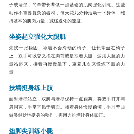
子或墙壁，简单带长辈做一点基础的肌肉强化训练。这些
动作不需要复杂的器材，每天花几分钟活动一下身体，维
持基本的肌肉力量，减缓退化的速度。
坐姿起立强化大腿肌
先找一张稳固、靠墙不会滑动的椅子。让长辈坐在椅子
上，双手可以交叉抱在胸前或是扶着大腿，运用大腿的力
量站起来，接着再慢慢坐下，重复几次来锻炼下肢的力
量。
扶墙挺身练上肢
面对墙壁站立，双脚与墙壁保持一点距离。将双手打开与
肩同宽，手掌平贴于墙面。接着身体慢慢前倾，手肘弯曲
做类似伏地挺身的动作，再用力推墙让身体回正。
垫脚尖训练小腿