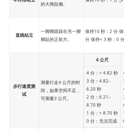
的大拇趾侧。
一脚脚跟踩在另一脚
保持10 秒：2 分 保持3-
直线站立
脚趾的正前方。
分 保持< 3 秒：0 分
4 公尺
4 分：< 4.82 秒
4 分
3 分：4.82–
3 分
测量行走4 公尺的时
步行速度测
6.20 秒
4.6
间，如果空间不足，
试
2 分：6.21–
2 分
可测量3 公尺。
8.70 秒
6.5
1 分：> 8.70 秒
1 分
0 分：无法完成
0 