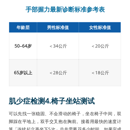
手部握力最新诊断标准参考表
年龄层
男性标准值
女性标准值
50–64岁
＜34公斤
＜20公斤
65岁以上
＜28公斤
＜18公斤
肌少症检测4.椅子坐站测试
可以先找一张稳固、不会滑动的椅子，坐在椅子中间，双
脚踩在平地上，双手交叉抱在胸前。接着用最快的速度计
算「连续起立再坐下5次」总共需要花多少时间。如果完成