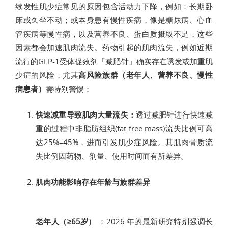
续发性肌少症常见的原因包含活动力下降，例如：长期卧
床或久坐不动；或本身患有慢性疾病，像是糖尿病、心血
管疾病等慢性病，以及营养不良、蛋白质摄取不足，这些
因素都会加速肌肉流失。药物引起的肌肉流失，例如近期
流行的GLP-1受体促效剂「减肥针」确实存在诱发或加重肌
少症的风险，尤其
高风险族群（老年人、营养不良、慢性
病患者）
需特别警惕：
快速减重导致肌肉大量流失：
透过减肥针进行快速减
重的过程中非脂肪组织(fat free mass)流失比例可高
达25%–45%，进而引发肌少症风险。其肌肉骨质流
失比例因药物、剂量、使用时间而有所差异。
肌肉功能影响存在年龄与族群差异
老年人（≥65岁）
：2026 年的最新研究特别强调长