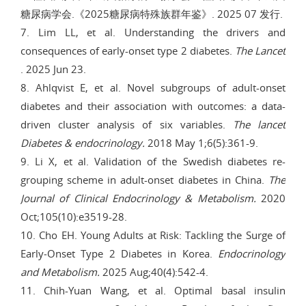
糖尿病学会.《2025糖尿病特殊族群年鉴》. 2025 07 发行.
7. Lim LL, et al. Understanding the drivers and
consequences of early-onset type 2 diabetes.
The Lancet
. 2025 Jun 23.
8. Ahlqvist E, et al. Novel subgroups of adult-onset
diabetes and their association with outcomes: a data-
driven cluster analysis of six variables.
The lancet
Diabetes & endocrinology.
2018 May 1;6(5):361-9.
9. Li X, et al. Validation of the Swedish diabetes re-
grouping scheme in adult-onset diabetes in China.
The
Journal of Clinical Endocrinology & Metabolism.
2020
Oct;105(10):e3519-28.
10. Cho EH. Young Adults at Risk: Tackling the Surge of
Early‑Onset Type 2 Diabetes in Korea.
Endocrinology
and Metabolism.
2025 Aug;40(4):542-4.
11. Chih-Yuan Wang, et al. Optimal basal insulin