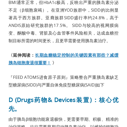
BMI通常正常，但HbA1c极高，反映出严重的胰岛素分泌
不足（β细胞衰竭）。在亚洲YOD族群中，SIDD的比例显
著高于西方族群。亚裔族群SIDD盛行率约24.8%，高于
ANDIS原始研究族群的17.5%。 SIDD与较高的视网膜病
变、酮酸中毒、肾脏及心血管事件风险相关，达成血糖控
制目标所需的时间更长，且更早需要使用胰岛素治疗。
〈延伸阅读：
长期血糖稳定控制的关键因素有那些？减缓
胰岛细胞衰退很重要！
〉
『FEED ATOMS进食原子原则』策略整合严重胰岛素缺乏
型糖尿病(SIDD)与严重自体免疫型糖尿病(SAID)如下
D (Drugs药物& Devices装置)：核心优
先。
由于胰岛β细胞功能衰退极快，更需要早期、积极、精准的
治疗策略，往往需要早期启动胰岛素治疗，以维护β细胞功