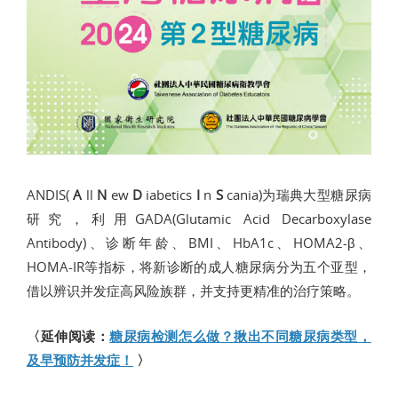
ANDIS(
A
ll
N
ew
D
iabetics
I
n
S
cania)为瑞典大型糖尿病
研究，利用GADA(Glutamic Acid Decarboxylase
Antibody)、诊断年龄、BMI、HbA1c、HOMA2-β、
HOMA-IR等指标，将新诊断的成人糖尿病分为五个亚型，
借以辨识并发症高风险族群，并支持更精准的治疗策略。
〈延伸阅读：
糖尿病检测怎么做？揪出不同糖尿病类型，
及早预防并发症！
〉