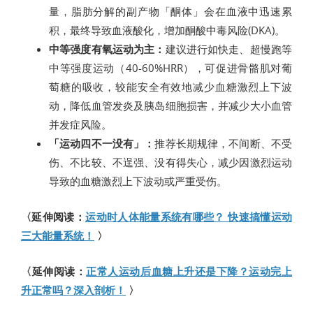
量，脂肪分解的副产物「酮体」会在血液中迅速累
积，最终导致血液酸化，增加酮酸中毒风险(DKA)。
中等强度有氧运动为主：
建议进行如快走、超慢跑等
中等强度运动（40-60%HRR），可促进骨骼肌对葡
萄糖的吸收，较能安全有效地减少血糖激烈上下波
动，降低血管发炎及胰岛细胞损害，并减少大小血管
并发症风险。
「运动四不一没有」：
推荐长期规律，不间断、不受
伤、不比较、不逞强、没有得失心，减少因激烈运动
导致的血糖激烈上下波动或严重受伤。
〈延伸阅读：
运动时人体能量系统有哪些？ 快速搞懂运动
三大能量系统！
〉
〈延伸阅读：
正常人运动后血糖上升还是下降？运动完上
升正常吗？深入剖析！
〉