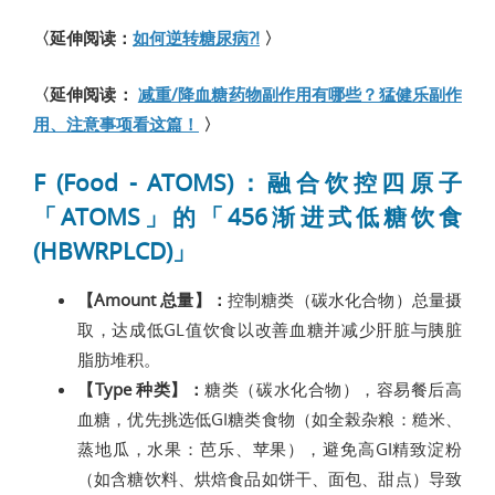
〈延伸阅读：
如何逆转糖尿病?!
〉
〈延伸阅读：
减重/降血糖药物副作用有哪些？猛健乐副作
用、注意事项看这篇！
〉
F (Food - ATOMS)：融合饮控四原子
「ATOMS」的「456渐进式低糖饮食
(HBWRPLCD)」
【Amount 总量】：
控制糖类（碳水化合物）总量摄
取，达成低GL值饮食以改善血糖并减少肝脏与胰脏
脂肪堆积。
【Type 种类】：
糖类（碳水化合物），容易餐后高
血糖，优先挑选低GI糖类食物（如全榖杂粮：糙米、
蒸地瓜，水果：芭乐、苹果），避免高GI精致淀粉
（如含糖饮料、烘焙食品如饼干、面包、甜点）导致