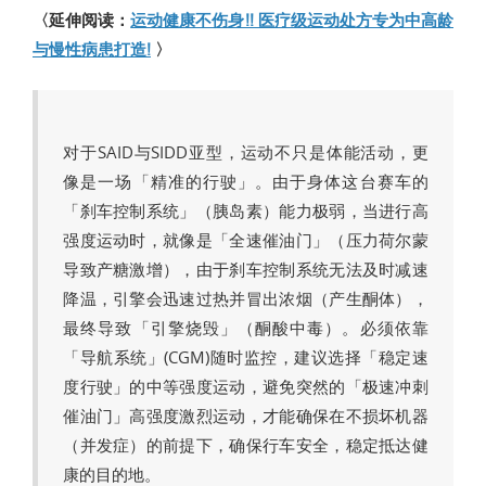
〈延伸阅读：
运动健康不伤身!! 医疗级运动处方专为中高龄
与慢性病患打造!
〉
对于SAID与SIDD亚型，运动不只是体能活动，更
像是一场「精准的行驶」。由于身体这台赛车的
「刹车控制系统」（胰岛素）能力极弱，当进行高
强度运动时，就像是「全速催油门」（压力荷尔蒙
导致产糖激增），由于刹车控制系统无法及时减速
降温，引擎会迅速过热并冒出浓烟（产生酮体），
最终导致「引擎烧毁」（酮酸中毒）。必须依靠
「导航系统」(CGM)随时监控，建议选择「稳定速
度行驶」的中等强度运动，避免突然的「极速冲刺
催油门」高强度激烈运动，才能确保在不损坏机器
（并发症）的前提下，确保行车安全，稳定抵达健
康的目的地。