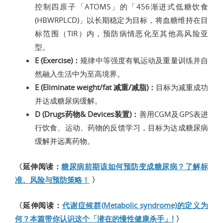
控制四原子「ATOMS」的「456渐进式低糖饮食
(HBWRPLCD)」以长期稳定为目标，将血糖维持在目
标范围（TIR）内，预防病情恶化至其他高风险亚
型。
E (Exercise)：
规律中等强度有氧运动及重量训练并自
然融入生活中为至高境界。
E (Eliminate weight/fat 减重/减脂)：
目标为减重成功
并达成糖尿病缓解。
D (Drugs药物& Devices装置)：
善用CGM及GPS表进
行饮食、运动、药物的反馈学习，目标为达成糖尿病
缓解并远离药物。
〈延伸阅读：
糖尿病前期该如何预防变成糖尿病？了解标
准、风险与预防策略！
〉
〈延伸阅读：
代谢症候群(Metabolic syndrome)的定义为
何？本篇带你认识这个「潜在的慢性健康杀手」!
〉