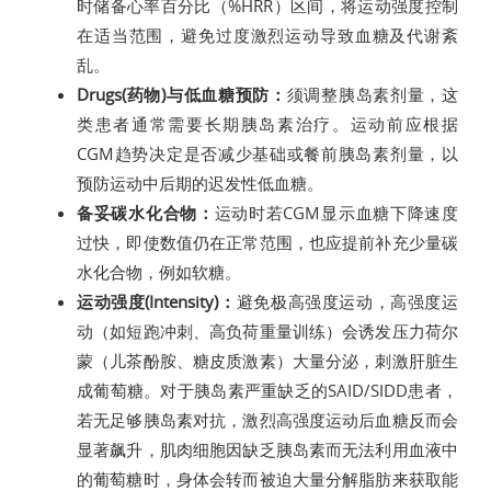
时储备心率百分比（%HRR）区间，将运动强度控制
在适当范围，避免过度激烈运动导致血糖及代谢紊
乱。
Drugs(药物)与低血糖预防：
须调整胰岛素剂量，这
类患者通常需要长期胰岛素治疗。运动前应根据
CGM趋势决定是否减少基础或餐前胰岛素剂量，以
预防运动中后期的迟发性低血糖。
备妥碳水化合物：
运动时若CGM显示血糖下降速度
过快，即使数值仍在正常范围，也应提前补充少量碳
水化合物，例如软糖。
运动强度(Intensity)：
避免极高强度运动，高强度运
动（如短跑冲刺、高负荷重量训练）会诱发压力荷尔
蒙（儿茶酚胺、糖皮质激素）大量分泌，刺激肝脏生
成葡萄糖。对于胰岛素严重缺乏的SAID/SIDD患者，
若无足够胰岛素对抗，激烈高强度运动后血糖反而会
显著飙升，肌肉细胞因缺乏胰岛素而无法利用血液中
的葡萄糖时，身体会转而被迫大量分解脂肪来获取能