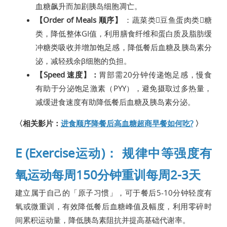
血糖飙升而加剧胰岛细胞凋亡。
【Order of Meals 顺序】
：蔬菜类豆鱼蛋肉类糖
类，降低整体GI值，利用膳食纤维和蛋白质及脂肪缓
冲糖类吸收并增加饱足感，降低餐后血糖及胰岛素分
泌，减轻残余β细胞的负担。
【Speed 速度】：
胃部需20分钟传递饱足感，慢食
有助于分泌饱足激素（PYY），避免摄取过多热量，
减缓进食速度有助降低餐后血糖及胰岛素分泌。
〈相关影片：
进食顺序降餐后高血糖超商早餐如何吃?
〉
E (Exercise运动)： 规律中等强度有
氧运动每周150分钟重训每周2-3天
建立属于自己的「原子习惯」，可于餐后5-10分钟轻度有
氧或微重训，有效降低餐后血糖峰值及幅度，利用零碎时
间累积运动量，降低胰岛素阻抗并提高基础代谢率。