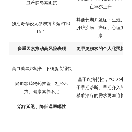
显著胰岛素阻抗
亡率亦上升
其他长期并发症：生殖、
预期寿命较无糖尿病者短约10-
肝脏疾病、癌症、心理健
15 年
康
多重因素推动高风险表现
更早更积极的个人化照护
高血糖暴露期长、β细胞衰退快
基于疾病特性，YOD 对
降血糖药物药效差、社经不
于早期诊断、早期介入与
力、健康素养不足
精准治疗的需求更加迫切
治疗延迟、降低遵医嘱性