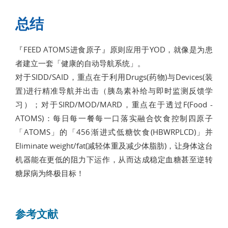
总结
『FEED ATOMS进食原子』原则应用于YOD，就像是为患
者建立一套「健康的自动导航系统」。
对于SIDD/SAID，重点在于利用Drugs(药物)与Devices(装
置)进行精准导航并出击（胰岛素补给与即时监测反馈学
习）；对于SIRD/MOD/MARD，重点在于透过F(Food -
ATOMS)：每日每一餐每一口落实融合饮食控制四原子
「ATOMS」的「456渐进式低糖饮食(HBWRPLCD)」并
Eliminate weight/fat(减轻体重及减少体脂肪)，让身体这台
机器能在更低的阻力下运作，从而达成稳定血糖甚至逆转
糖尿病为终极目标！
参考文献